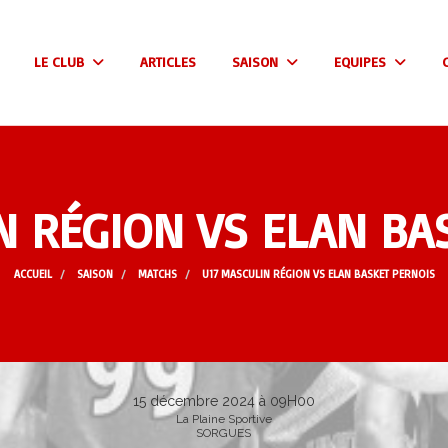
LE CLUB
ARTICLES
SAISON
EQUIPES
N RÉGION VS ELAN BA
ACCUEIL
SAISON
MATCHS
U17 MASCULIN RÉGION VS ELAN BASKET PERNOIS
15 décembre 2024 à 09H00
La Plaine Sportive
SORGUES