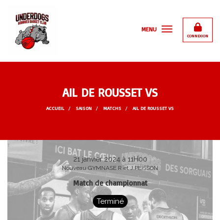
Panneau de gestion des cookies
MENU
CONNEXION
AIL DE ROUSSET VS
ACCUEIL
SAISON
MATCHS
AIL DE ROUSSET VS
21 janvier 2024 à 11H00
Nouveau GYMNASE R et J.PEISSON
Match de championnat
Terminé