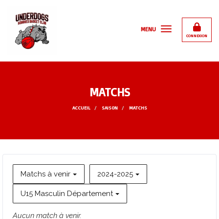
Panneau de gestion des cookies
MENU
CONNEXION
MATCHS
ACCUEIL
SAISON
MATCHS
Matchs à venir
2024-2025
U15 Masculin Département
Aucun match à venir.