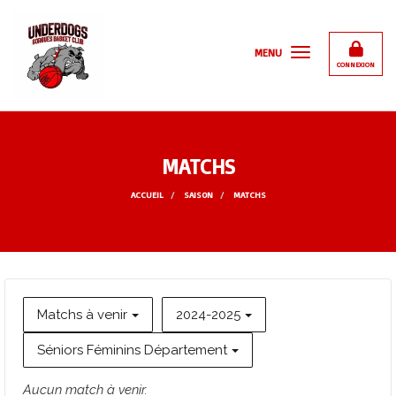
Panneau de gestion des cookies
MENU
CONNEXION
MATCHS
ACCUEIL
SAISON
MATCHS
Matchs à venir
2024-2025
Séniors Féminins Département
Aucun match à venir.