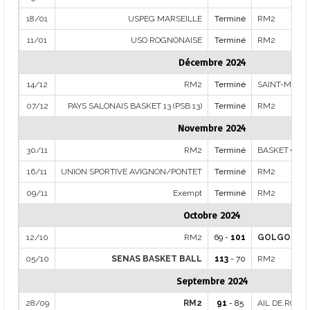
18/01
USPEG MARSEILLE
Terminé
RM2
11/01
USO ROGNONAISE
Terminé
RM2
Décembre 2024
14/12
RM2
Terminé
SAINT-MARC
07/12
PAYS SALONAIS BASKET 13 (PSB 13)
Terminé
RM2
Novembre 2024
30/11
RM2
Terminé
BASKET CLU
16/11
UNION SPORTIVE AVIGNON/PONTET
Terminé
RM2
09/11
Exempt
Terminé
RM2
Octobre 2024
12/10
RM2
69 -
101
GOLGOTHS 
05/10
SENAS BASKET BALL
113
- 70
RM2
Septembre 2024
28/09
RM2
91
- 85
AIL DE ROUS