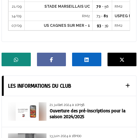
21/09
STADE MARSEILLAIS UC
70
- 56
RM2
14/09
RM2
73 -
81
USPEG MAR
07/09
US CAGNES SUR MER - 1
93
- 39
RM2
LES INFORMATIONS DU CLUB
21 juillet 2024 à 10H58
Ouverture des pré-inscriptions pour la
saison 2024/2025
13 juin 2024 à 18H00