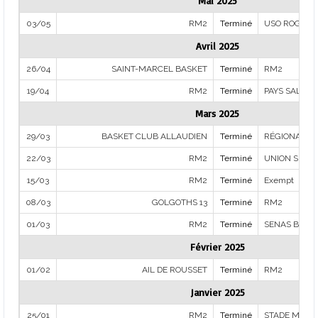
Mai 2025
03/05
RM2
Terminé
USO ROGNON
Avril 2025
26/04
SAINT-MARCEL BASKET
Terminé
RM2
19/04
RM2
Terminé
PAYS SALONAI
Mars 2025
29/03
BASKET CLUB ALLAUDIEN
Terminé
RÉGIONAL M
22/03
RM2
Terminé
UNION SPOR
15/03
RM2
Terminé
Exempt
08/03
GOLGOTHS 13
Terminé
RM2
01/03
RM2
Terminé
SENAS BASK
Février 2025
01/02
AIL DE ROUSSET
Terminé
RM2
Janvier 2025
25/01
RM2
Terminé
STADE MARSE