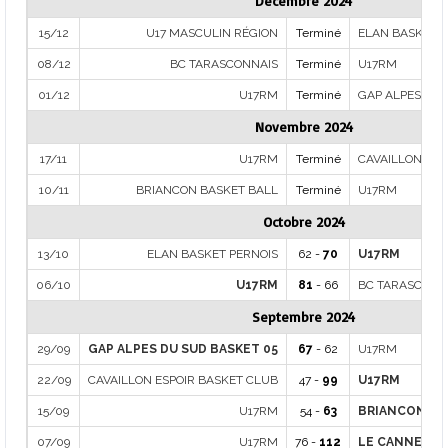
Décembre 2024
15/12
U17 MASCULIN RÉGION
Terminé
ELAN BASKET P
08/12
BC TARASCONNAIS
Terminé
U17RM
01/12
U17RM
Terminé
GAP ALPES DU 
Novembre 2024
17/11
U17RM
Terminé
CAVAILLON ESP
10/11
BRIANCON BASKET BALL
Terminé
U17RM
Octobre 2024
13/10
ELAN BASKET PERNOIS
62 -
70
U17RM
06/10
U17RM
81
- 66
BC TARASCONN
Septembre 2024
29/09
GAP ALPES DU SUD BASKET 05
67
- 62
U17RM
22/09
CAVAILLON ESPOIR BASKET CLUB
47 -
99
U17RM
15/09
U17RM
54 -
63
BRIANCON BA
07/09
U17RM
76 -
112
LE CANNET C